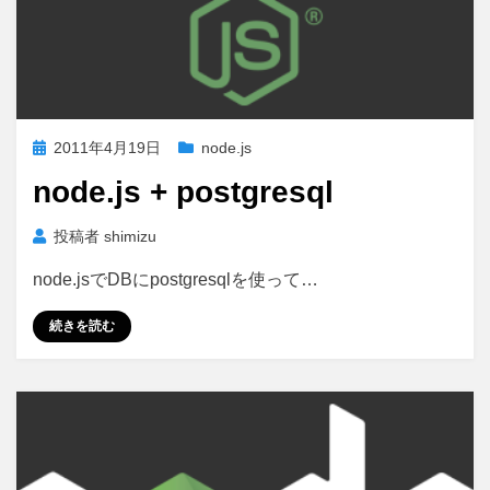
投
2011年4月19日
node.js
稿
node.js + postgresql
日:
投稿者
shimizu
node.jsでDBにpostgresqlを使って…
続きを読む