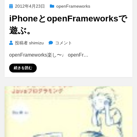
ー
投
2012年4月23日
openFrameworks
ル
稿
と
iPhoneとopenFrameworksで
日:
jsdo.it
遊ぶ。
で
プ
ロ
iPhone
投稿者
shimizu
コメント
グ
と
openFrameworks楽し〜♩ openFr…
ラ
openFrameworks
ミ
で
続きを読む
ン
遊
グ
ぶ。
を
に
学
ぼ
う！
へ
の