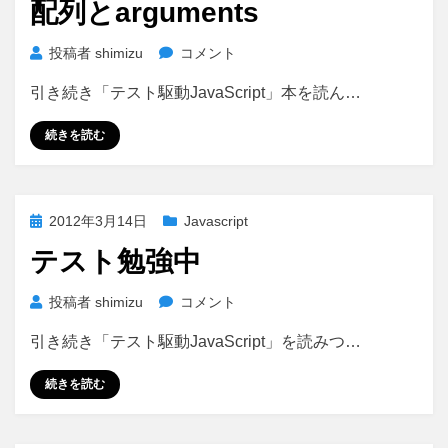
配列とarguments
れ
日:
る
配
投稿者
shimizu
コメント
前
列
に
引き続き「テスト駆動JavaScript」本を読ん…
と
読
arguments
ん
続きを読む
に
で
お
く
と
投
2012年3月14日
Javascript
良
稿
い
テスト勉強中
日:
か
も
テ
投稿者
shimizu
コメント
し
ス
引き続き「テスト駆動JavaScript」を読みつ…
れ
ト
な
勉
続きを読む
い
強
参
中
考
に