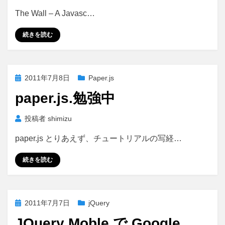
The Wall – A Javasc…
続きを読む
投
2011年7月8日
Paper.js
稿
paper.js.勉強中
日:
投稿者
shimizu
paper.js とりあえず、チュートリアルの写経…
続きを読む
投
2011年7月7日
jQuery
稿
JQuery Moble で Google
日: