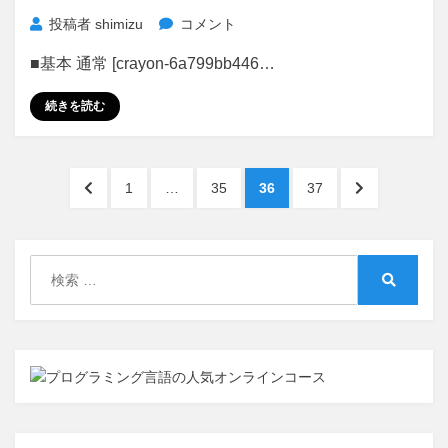
更
Javascript
投稿者
shimizu
コメント
に
の
■基本 通常 [crayon-6a799bb446…
ソ
ー
続きを読む
ト
メ
ッ
投
ソ
前
ペ
ペ
ペ
ペ
次
1
…
35
36
37
ド
稿
の
ー
ー
ー
ー
の
覚
ペ
ジ
ジ
ジ
ジ
ペ
の
書
ー
ー
検
に
ペ
ジ
ジ
索:
検
へ
へ
ー
索
ジ
送
り