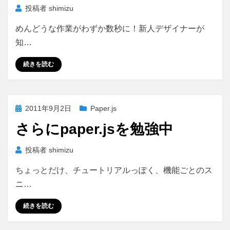
投稿者
shimizu
めんどうな作業がわずか数秒に！新人デザイナーが
知…
続きを読む
投
2011年9月2日
Paper.js
稿
さらにpaper.jsを勉強中
日:
投稿者
shimizu
ちょっとだけ、チュートリアルっぽく、機能ごとのス
ニ…
続きを読む