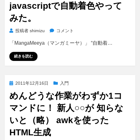
イ
javascriptで自動着色やって
日:
ト
みた。
で
儲
け
javascript
投稿者
shimizu
コメント
た
で
「MangaMeeya（マンガミーヤ）」 “自動着…
い
自
に
動
続きを読む
着
色
や
っ
投
2011年12月16日
入門
て
稿
み
めんどうな作業がわずか1コ
日:
た。
マンドに！ 新人○○が 知らな
に
いと（略） awkを使った
HTML生成