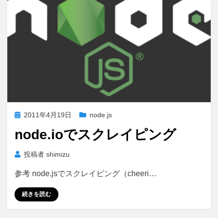
投
2011年4月19日
node.js
稿
node.ioでスクレイピング
日:
投稿者
shimizu
参考 node.jsでスクレイピング（cheeri…
続きを読む