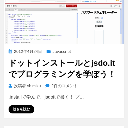
投
2012年4月24日
Javascript
稿
ドットインストールとjsdo.it
日:
でプログラミングを学ぼう！
ド
投稿者
shimizu
2件のコメント
ッ
.installで学んで、jsdoitで書く！ プ…
ト
イ
続きを読む
ン
ス
ト