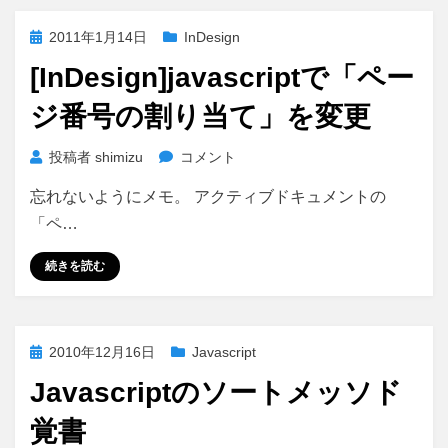
投
2011年1月14日
InDesign
稿
[InDesign]javascriptで「ペー
日:
ジ番号の割り当て」を変更
[InDesign]javascript
投稿者
shimizu
コメント
で
忘れないようにメモ。 アクティブドキュメントの
「ペ
ー
「ペ…
ジ
番
続きを読む
号
の
割
投
2010年12月16日
Javascript
り
稿
当
Javascriptのソートメッソド
日:
て」
を
覚書
変