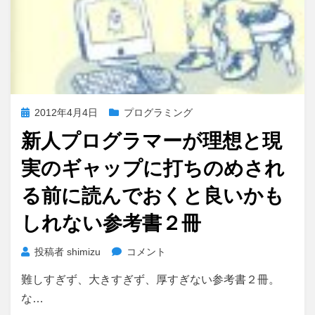
投
2012年4月4日
プログラミング
稿
新人プログラマーが理想と現
日:
実のギャップに打ちのめされ
る前に読んでおくと良いかも
しれない参考書２冊
新
投稿者
shimizu
コメント
人
難しすぎず、大きすぎず、厚すぎない参考書２冊。
プ
ロ
な…
グ