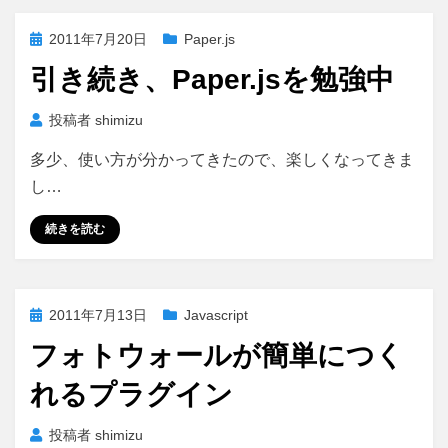
投
2011年7月20日
Paper.js
稿
引き続き、Paper.jsを勉強中
日:
投稿者
shimizu
多少、使い方が分かってきたので、楽しくなってきま
し…
続きを読む
投
2011年7月13日
Javascript
稿
フォトウォールが簡単につく
日:
れるプラグイン
投稿者
shimizu