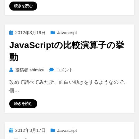
ラ
続きを読む
マ
ー
が
投
2012年3月19日
Javascript
理
稿
想
JavaScriptの比較演算子の挙
日:
と
現
動
実
の
JavaScript
投稿者
shimizu
コメント
ギ
の
ャ
改めて調べてみた所、面白い動きをするようなので、
比
ッ
較
個…
プ
演
に
算
続きを読む
打
子
ち
の
の
挙
め
投
2012年3月17日
Javascript
動
さ
稿
に