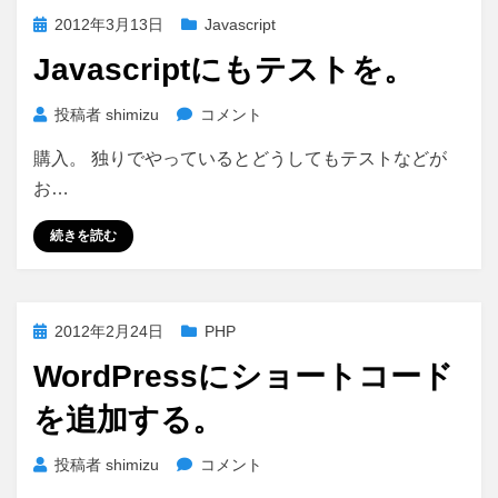
書
投
2012年3月13日
Javascript
２
稿
冊
Javascriptにもテストを。
日:
に
Javascript
投稿者
shimizu
コメント
に
購入。 独りでやっているとどうしてもテストなどが
も
テ
お…
ス
ト
続きを読む
を。
に
投
2012年2月24日
PHP
稿
WordPressにショートコード
日:
を追加する。
WordPress
投稿者
shimizu
コメント
に