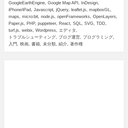
GoogleEarthEngine
Google Map API
InDesign
iPhone/iPad
Javascript
jQuery
leaflet.js
mapboxGL
maps
micro:bit
node.js
openFrameworks
OpenLayers
Paper.js
PHP
puppeteer
React
SQL
SVG
TDD
turf.js
webix
Wordpress
エディタ
トラブルシューティング
ブログ運営
プログラミング
入門
映画
書籍
未分類
紹介
著作権