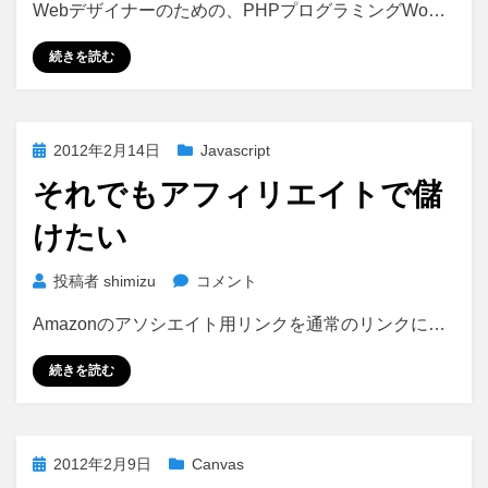
Webデザイナーのための、PHPプログラミングWo…
シ
ョ
続きを読む
ー
ト
コ
ー
投
2012年2月14日
Javascript
ド
稿
を
それでもアフィリエイトで儲
日:
追
けたい
加
す
る。
そ
投稿者
shimizu
コメント
に
れ
Amazonのアソシエイト用リンクを通常のリンクに…
で
も
続きを読む
ア
フ
ィ
リ
投
2012年2月9日
Canvas
エ
稿