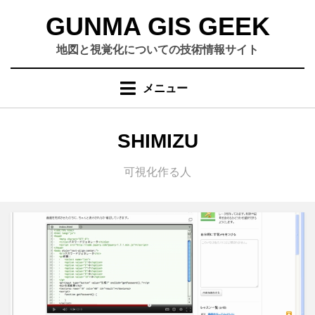
コ
GUNMA GIS GEEK
ン
テ
地図と視覚化についての技術情報サイト
ン
ツ
メニュー
へ
移
動
投稿者
:
SHIMIZU
す
る
可視化作る人