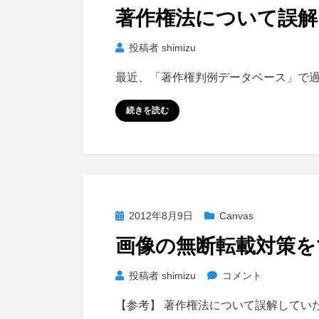
稿
著作権法について誤
日:
投稿者
shimizu
最近、「著作権判例データベース」で
続きを読む
投
2012年8月9日
Canvas
稿
画像の無断転載対策
日:
画
投稿者
shimizu
コメント
像
【参考】 著作権法について誤解していたこ
の