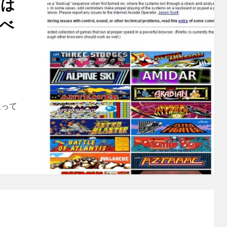
利は
べ
し
違って