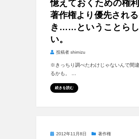
憶えておくための権
日:
著作権より優先される
き……ということら
い。
投稿者
shimizu
※きっちり調べたわけじゃないんで間
るかも。 …
続きを読む
投
2012年11月8日
著作権