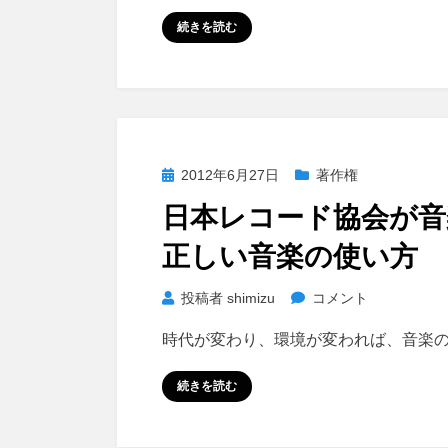
無
続きを読む
断
転
載
対
策
を
投
2012年6月27日
著作権
で
稿
日本レコード協会が
き
日:
る
正しい音楽の使い方
だ
け
日
投稿者
shimizu
コメント
が
本
ん
時代が変わり、環境が変われば、音楽
レ
ば
コ
続きを読む
っ
ー
て
ド
み
協