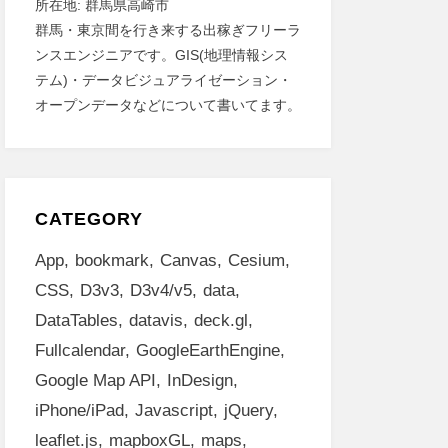
所在地: 群馬県高崎市
群馬・東京間を行き来する出稼ぎフリーラ
ンスエンジニアです。GIS(地理情報シス
テム)・データビジュアライゼーション・
オープンデータなどについて書いてます。
CATEGORY
App
bookmark
Canvas
Cesium
CSS
D3v3
D3v4/v5
data
DataTables
datavis
deck.gl
Fullcalendar
GoogleEarthEngine
Google Map API
InDesign
iPhone/iPad
Javascript
jQuery
leaflet.js
mapboxGL
maps