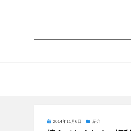
コ
ン
テ
ン
ツ
へ
移
動
す
る
投
2014年11月6日
紹介
稿