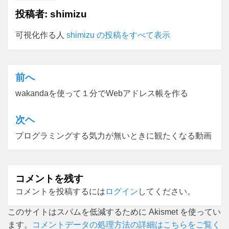
投稿者:
shimizu
可視化作る人
shimizu の投稿をすべて表示
前へ
投
wakandaを使って１分でWebアドレス帳を作る
稿
ナ
次ヘ
ビ
プログラミングする気力が無いときに観たくなる動画
ゲ
ー
コメントを残す
シ
コメントを投稿するには
ログイン
してください。
ョ
このサイトはスパムを低減するために Akismet を使ってい
ン
ます。
コメントデータの処理方法の詳細はこちらをご覧く