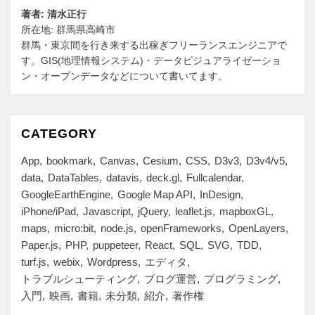
著者: 清水正行
所在地: 群馬県高崎市
群馬・東京間を行き来する出稼ぎフリーランスエンジニアで
す。GIS(地理情報システム)・データビジュアライゼーショ
ン・オープンデータなどについて書いてます。
CATEGORY
App
bookmark
Canvas
Cesium
CSS
D3v3
D3v4/v5
data
DataTables
datavis
deck.gl
Fullcalendar
GoogleEarthEngine
Google Map API
InDesign
iPhone/iPad
Javascript
jQuery
leaflet.js
mapboxGL
maps
micro:bit
node.js
openFrameworks
OpenLayers
Paper.js
PHP
puppeteer
React
SQL
SVG
TDD
turf.js
webix
Wordpress
エディタ
トラブルシューティング
ブログ運営
プログラミング
入門
映画
書籍
未分類
紹介
著作権