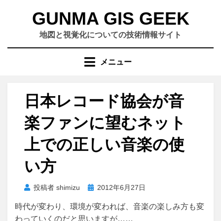
コ
GUNMA GIS GEEK
ン
テ
地図と視覚化についての技術情報サイト
ン
ツ
メニュー
へ
移
動
日本レコード協会が音
す
る
楽ファンに望むネット
上での正しい音楽の使
い方
投
投稿者
shimizu
2012年6月27日
稿
時代が変わり、環境が変われば、音楽の楽しみ方も変
日:
わっていくのだと思いますが……