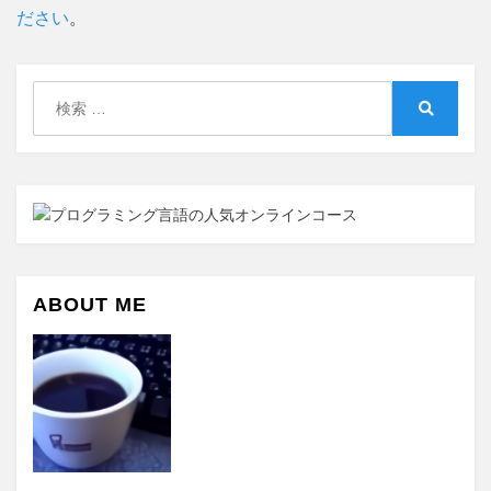
ださい
。
検
索:
検
索
ABOUT ME