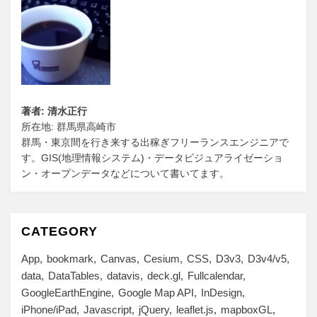
著者: 清水正行
所在地: 群馬県高崎市
群馬・東京間を行き来する出稼ぎフリーランスエンジニアで
す。GIS(地理情報システム)・データビジュアライゼーショ
ン・オープンデータなどについて書いてます。
CATEGORY
App
bookmark
Canvas
Cesium
CSS
D3v3
D3v4/v5
data
DataTables
datavis
deck.gl
Fullcalendar
GoogleEarthEngine
Google Map API
InDesign
iPhone/iPad
Javascript
jQuery
leaflet.js
mapboxGL