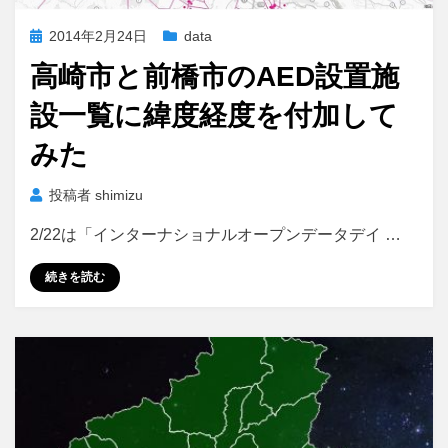
投
2014年2月24日
data
稿
高崎市と前橋市のAED設置施
日:
設一覧に緯度経度を付加して
みた
投稿者
shimizu
2/22は「インターナショナルオープンデータデイ …
続きを読む