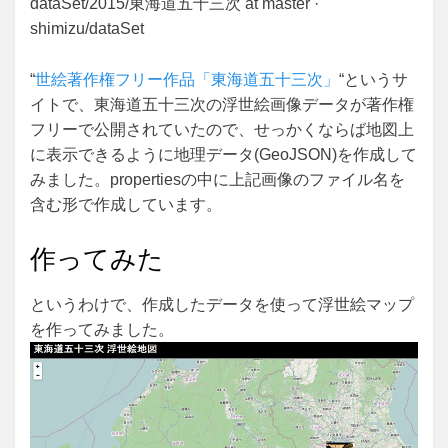
dataSet/2015/東海道五十三次 at master ·
shimizu/dataSet
“
世絵著作権フリー作品「東海道五十三次」
“というサ
イトで、東海道五十三次の浮世絵画像データが著作権
フリーで公開されていたので、せっかくならば地図上
に表示できるように地理データ(GeoJSON)を作成して
みました。propertiesの中に上記画像のファイル名を
含む形で作成しています。
作ってみた
というわけで、作成したデータを使って浮世絵マップ
を作ってみました。