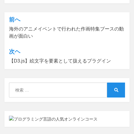
前へ
投
海外のアニメイベントで行われた作画特集ブースの動
稿
画が面白い
ナ
ビ
次ヘ
ゲ
【D3.js】絵文字を要素として扱えるプラグイン
ー
シ
検
ョ
索:
検
ン
索