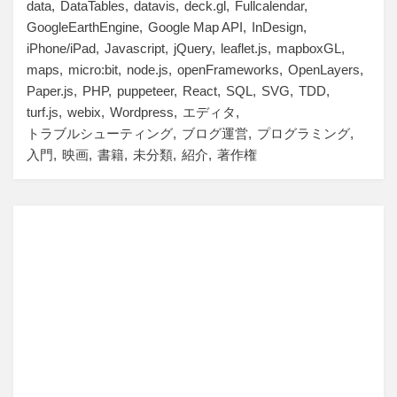
data
DataTables
datavis
deck.gl
Fullcalendar
GoogleEarthEngine
Google Map API
InDesign
iPhone/iPad
Javascript
jQuery
leaflet.js
mapboxGL
maps
micro:bit
node.js
openFrameworks
OpenLayers
Paper.js
PHP
puppeteer
React
SQL
SVG
TDD
turf.js
webix
Wordpress
エディタ
トラブルシューティング
ブログ運営
プログラミング
入門
映画
書籍
未分類
紹介
著作権