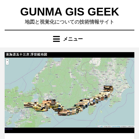
コ
GUNMA GIS GEEK
ン
テ
地図と視覚化についての技術情報サイト
ン
ツ
メニュー
へ
移
動
す
る