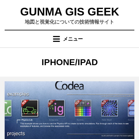
コ
GUNMA GIS GEEK
ン
テ
地図と視覚化についての技術情報サイト
ン
ツ
メニュー
へ
移
動
カテゴリー
:
IPHONE/IPAD
す
る