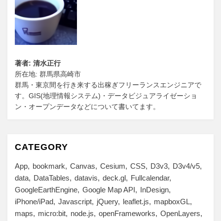
著者: 清水正行
所在地: 群馬県高崎市
群馬・東京間を行き来する出稼ぎフリーランスエンジニアで
す。GIS(地理情報システム)・データビジュアライゼーショ
ン・オープンデータなどについて書いてます。
CATEGORY
App
bookmark
Canvas
Cesium
CSS
D3v3
D3v4/v5
data
DataTables
datavis
deck.gl
Fullcalendar
GoogleEarthEngine
Google Map API
InDesign
iPhone/iPad
Javascript
jQuery
leaflet.js
mapboxGL
maps
micro:bit
node.js
openFrameworks
OpenLayers