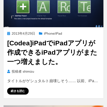
投
2013年4月29日
iPhone/iPad
稿
[Codea]iPadでiPadアプリが
日:
作成できるiPadアプリがまた
一つ増えました。
投稿者
shimizu
タイトルがゲシュタルト崩壊しそう…… 以前、iPa…
続きを読む