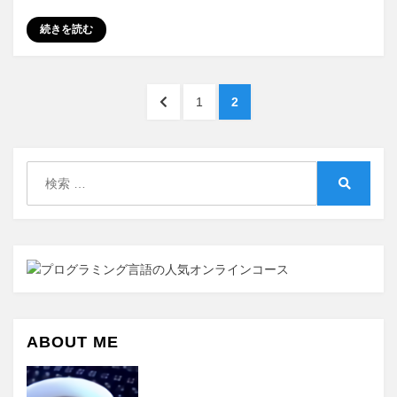
ッ
続きを読む
ト
端
末
投
に
前
ペ
ペ
1
2
キ
稿
の
ー
ー
ー
ペ
ジ
ジ
の
ボ
ー
検
ー
ペ
ジ
索:
ド
検
へ
ー
を
索
付
ジ
け
送
て
使
り
う
意
ABOUT ME
味
に