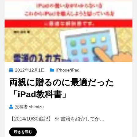
投
2012年12月1日
iPhone/iPad
稿
両親に贈るのに最適だった
日:
「iPad教科書」
投稿者
shimizu
【2014/10/30追記】 ※ 書籍を紹介してか…
続きを読む