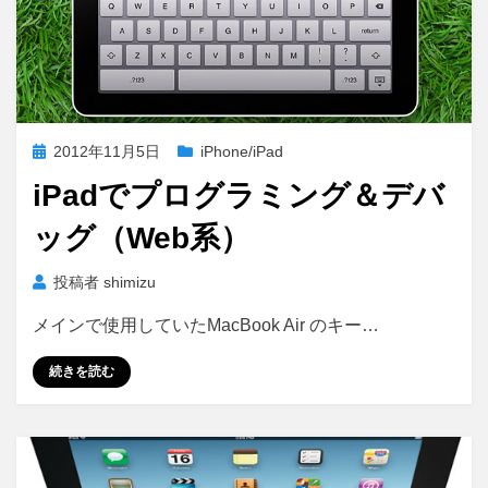
投
2012年11月5日
iPhone/iPad
稿
iPadでプログラミング＆デバ
日:
ッグ（Web系）
投稿者
shimizu
メインで使用していたMacBook Air のキー…
続きを読む