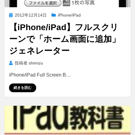
投
2012年12月14日
iPhone/iPad
稿
【iPhone/iPad】フルスクリ
日:
ーンで「ホーム画面に追加」
ジェネレーター
投稿者
shimizu
iPhone/iPad Full Screen B…
続きを読む