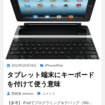
投
2012年10月24日
iPhone/iPad
稿
タブレット端末にキーボード
日:
を付けて使う意味
タ
投稿者
shimizu
コメント
ブ
【参考】 iPadでプログラミング＆デバッグ（We…
レ