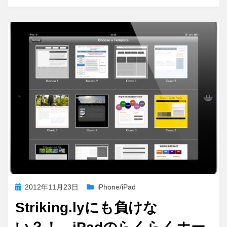
投
2012年11月23日
iPhone/iPad
稿
Striking.lyにも負けな
日: