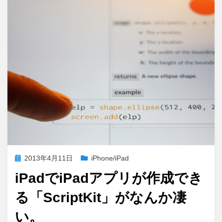
投
2013年4月11日
iPhone/iPad
稿
iPadでiPadアプリが作成でき
日:
る「ScriptKit」がなんか凄
い。