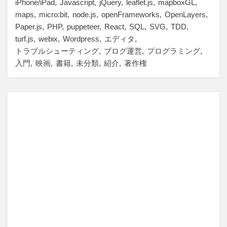
iPhone/iPad
Javascript
jQuery
leaflet.js
mapboxGL
maps
micro:bit
node.js
openFrameworks
OpenLayers
Paper.js
PHP
puppeteer
React
SQL
SVG
TDD
turf.js
webix
Wordpress
エディタ
トラブルシューティング
ブログ運営
プログラミング
入門
映画
書籍
未分類
紹介
著作権