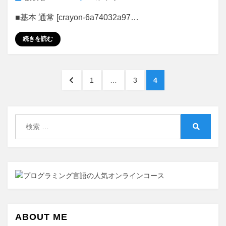
に
の
■基本 通常 [crayon-6a74032a97…
ソ
ー
続きを読む
ト
メ
ッ
投
ソ
前
ペ
ペ
ペ
1
…
3
4
ド
稿
の
ー
ー
ー
覚
ペ
ジ
ジ
ジ
の
書
ー
検
に
ペ
ジ
索:
検
へ
ー
索
ジ
送
り
ABOUT ME