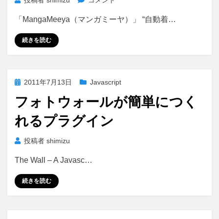
投稿者
shimizu
コメント
で
「MangaMeeya（マンガミーヤ）」 “自動着…
自
動
続きを読む
着
色
や
っ
投
2011年7月13日
Javascript
て
稿
み
フォトウォールが簡単につく
日:
た。
れるプラグイン
に
投稿者
shimizu
The Wall – A Javasc…
続きを読む