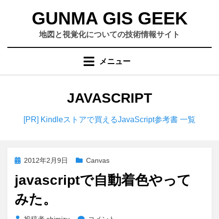
コ
GUNMA GIS GEEK
ン
テ
地図と視覚化についての技術情報サイト
ン
ツ
メニュー
へ
移
動
カテゴリー
:
JAVASCRIPT
す
る
[PR] Kindleストアで買えるJavaScript参考書 一覧
投
2012年2月9日
Canvas
稿
javascriptで自動着色やって
日:
みた。
javascript