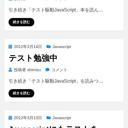
列
引き続き「テスト駆動JavaScript」本を読ん…
と
arguments
続きを読む
に
投
2012年3月14日
Javascript
稿
テスト勉強中
日:
テ
投稿者
shimizu
コメント
ス
引き続き「テスト駆動JavaScript」を読みつ…
ト
勉
続きを読む
強
中
に
投
2012年3月13日
Javascript
稿