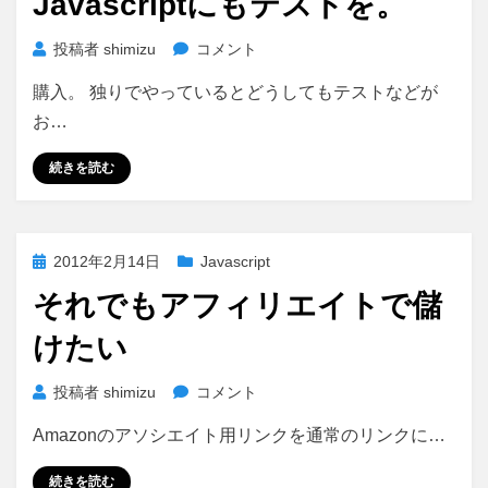
Javascriptにもテストを。
日:
Javascript
投稿者
shimizu
コメント
に
購入。 独りでやっているとどうしてもテストなどが
も
テ
お…
ス
ト
続きを読む
を。
に
投
2012年2月14日
Javascript
稿
それでもアフィリエイトで儲
日:
けたい
そ
投稿者
shimizu
コメント
れ
Amazonのアソシエイト用リンクを通常のリンクに…
で
も
続きを読む
ア