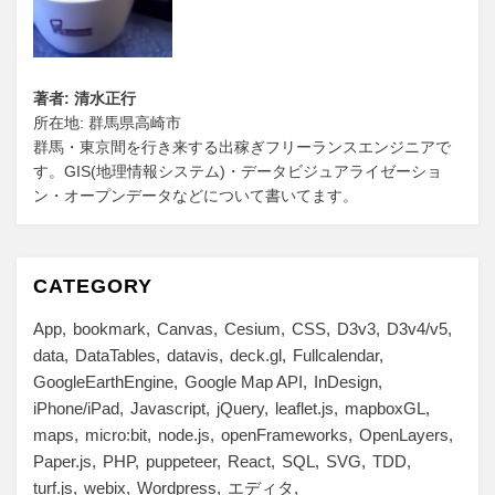
著者: 清水正行
所在地: 群馬県高崎市
群馬・東京間を行き来する出稼ぎフリーランスエンジニアで
す。GIS(地理情報システム)・データビジュアライゼーショ
ン・オープンデータなどについて書いてます。
CATEGORY
App
bookmark
Canvas
Cesium
CSS
D3v3
D3v4/v5
data
DataTables
datavis
deck.gl
Fullcalendar
GoogleEarthEngine
Google Map API
InDesign
iPhone/iPad
Javascript
jQuery
leaflet.js
mapboxGL
maps
micro:bit
node.js
openFrameworks
OpenLayers
Paper.js
PHP
puppeteer
React
SQL
SVG
TDD
turf.js
webix
Wordpress
エディタ