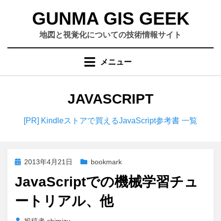
コ
GUNMA GIS GEEK
ン
テ
地図と視覚化についての技術情報サイト
ン
ツ
メニュー
へ
移
動
カテゴリー
:
JAVASCRIPT
す
る
[PR] Kindleストアで買えるJavaScript参考書 一覧
投
2013年4月21日
bookmark
稿
JavaScriptでの機械学習チュ
日:
ートリアル、他