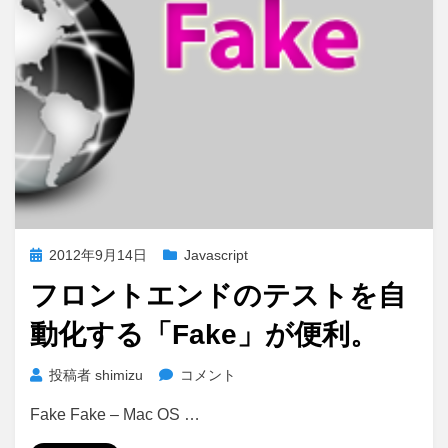
き
伸
ば
し
対
処）
に
投
2012年9月14日
Javascript
稿
フロントエンドのテストを自
日:
動化する「Fake」が便利。
フ
投稿者
shimizu
コメント
ロ
Fake Fake – Mac OS …
ン
ト