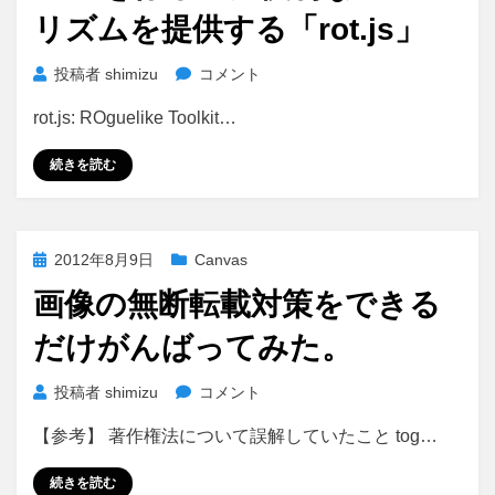
リズムを提供する「rot.js」
RPG
投稿者
shimizu
コメント
を
rot.js: ROguelike Toolkit…
作
る
続きを読む
の
に
便
利
投
2012年8月9日
Canvas
な
稿
ア
画像の無断転載対策をできる
日:
ル
だけがんばってみた。
ゴ
リ
ズ
画
投稿者
shimizu
コメント
ム
像
【参考】 著作権法について誤解していたこと tog…
を
の
提
無
続きを読む
供
断