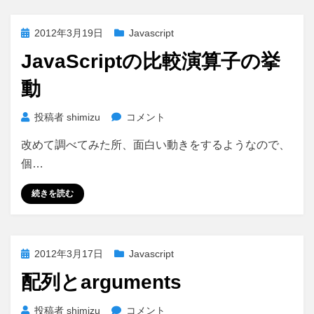
ト
ー
投
2012年3月19日
Javascript
ル
稿
と
JavaScriptの比較演算子の挙
日:
jsdo.it
動
で
プ
ロ
JavaScript
投稿者
shimizu
コメント
グ
の
改めて調べてみた所、面白い動きをするようなので、
ラ
比
ミ
較
個…
ン
演
グ
算
続きを読む
を
子
学
の
ぼ
挙
投
2012年3月17日
う！
Javascript
動
稿
へ
に
配列とarguments
日:
の
配
投稿者
shimizu
コメント