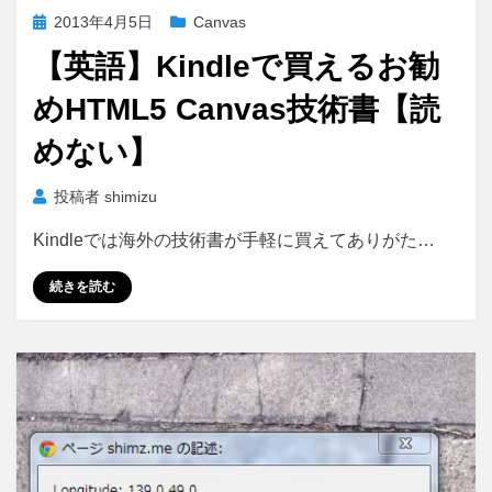
投
2013年4月5日
Canvas
稿
【英語】Kindleで買えるお勧
日:
めHTML5 Canvas技術書【読
めない】
投稿者
shimizu
Kindleでは海外の技術書が手軽に買えてありがた…
続きを読む