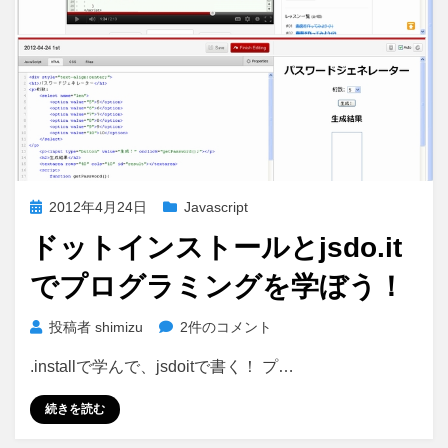
ス
帳
を
作
る
に
投
2012年4月24日
Javascript
稿
ドットインストールとjsdo.it
日:
でプログラミングを学ぼう！
ド
投稿者
shimizu
2件のコメント
ッ
.installで学んで、jsdoitで書く！ プ…
ト
イ
続きを読む
ン
ス