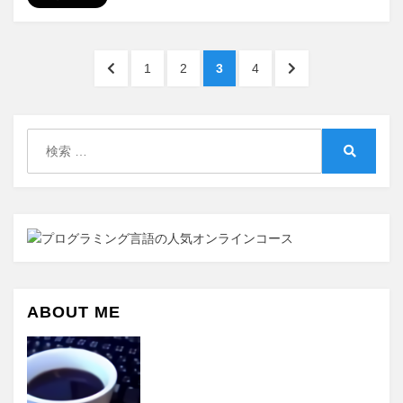
フ
ィ
投
リ
前
ペ
ペ
ペ
ペ
次
1
2
3
4
エ
稿
の
ー
ー
ー
ー
の
イ
ペ
ジ
ジ
ジ
ジ
ペ
の
ト
ー
ー
検
で
ペ
ジ
ジ
索:
儲
検
へ
へ
ー
け
索
た
ジ
い
送
に
り
ABOUT ME