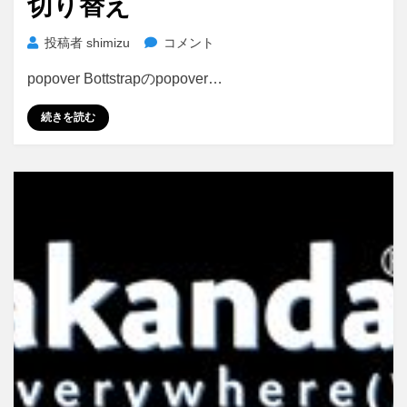
切り替え
Bootstrap
投稿者
shimizu
コメント
popover
popover Bottstrapのpopover…
表
示
続きを読む
位
置
切
り
替
え
に