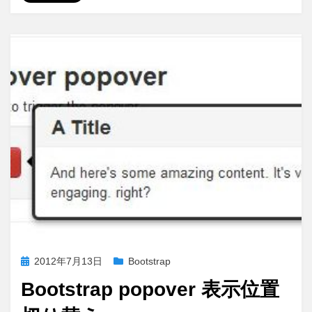
す
転
る
載
「rot.js」
対
に
策
を
で
き
る
だ
け
が
ん
ば
っ
て
み
た。
投
2012年7月13日
Bootstrap
に
稿
Bootstrap popover 表示位置
日: