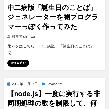
稿
中二病版「誕生日のことば」
日:
ジェネレーターを闇プログラ
マーっぽく作ってみた
投稿者
shimizu
元ネタはこちら。 中二病版 「誕生日のことば」
完…
続きを読む
投
2012年11月27日
Javascript
稿
【node.js】一度に実行する非
日:
同期処理の数を制限して、何