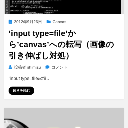
投
2012年9月26日
Canvas
稿
‘input type=file’か
日:
ら’canvas’への転写（画像の
引き伸ばし対処）
‘input
投稿者
shimizu
コメント
type=file’か
‘input type=file&#8…
ら’canvas’へ
の
続きを読む
転
写
（画
像
の
引