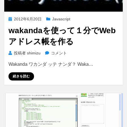
投
2012年6月20日
Javascript
稿
wakandaを使って１分でWeb
日:
アドレス帳を作る
wakanda
投稿者
shimizu
コメント
を
Wakanda ワカンダ ッテ ナンダ？ Waka…
使
っ
続きを読む
て
１
分
で
Web
ア
ド
レ