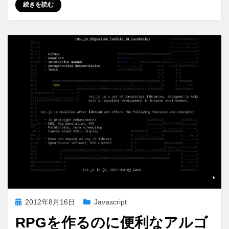
続きを読む
エ
ン
ド
の
テ
ス
ト
を
自
動
化
す
る
「Fake」
が
便
利。
に
投
2012年8月16日
Javascript
稿
RPGを作るのに便利なアルゴ
日: