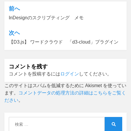
前へ
投
InDesignのスクリプティング メモ
稿
ナ
次ヘ
ビ
【D3.js】 ワードクラウド 「d3-cloud」プラグイン
ゲ
ー
コメントを残す
シ
コメントを投稿するには
ログイン
してください。
ョ
このサイトはスパムを低減するために Akismet を使ってい
ン
ます。
コメントデータの処理方法の詳細はこちらをご覧く
ださい
。
検
索:
検