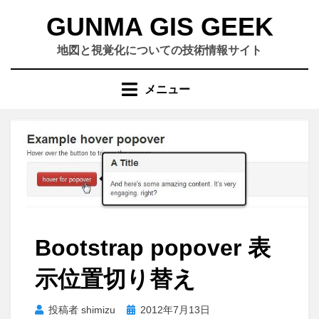
コ
GUNMA GIS GEEK
ン
テ
地図と視覚化についての技術情報サイト
ン
ツ
メニュー
へ
移
動
す
る
Bootstrap popover 表
示位置切り替え
投
投稿者
shimizu
2012年7月13日