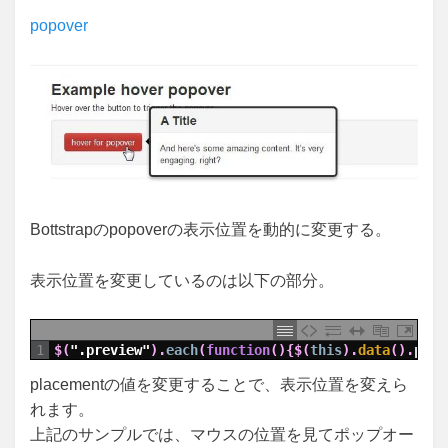
稿
popover
日:
Bottstrapのpopoverの表示位置を動的に変更する。
表示位置を変更しているのは以下の部分。
1
$
(
".preview"
)
.
each
(
function
(
)
{
$
(
this
)
.
data
(
)
.
popo
placementの値を変更することで、表示位置を変えら
れます。
上記のサンプルでは、マウスの位置を見てポップオー