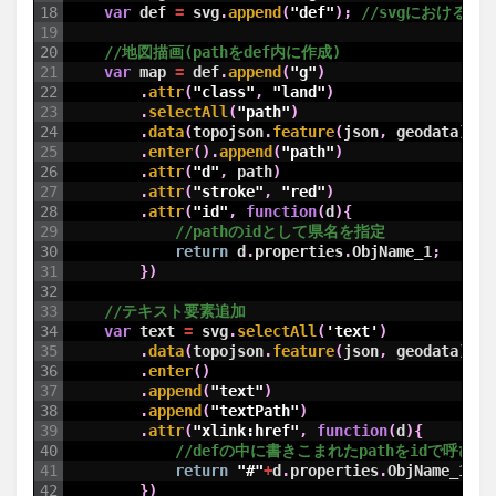
18
var
def
=
svg
.
append
(
"def"
)
;
//svgにおける
19
20
//地図描画(pathをdef内に作成)
21
var
map
=
def
.
append
(
"g"
)
22
.
attr
(
"class"
,
"land"
)
23
.
selectAll
(
"path"
)
24
.
data
(
topojson
.
feature
(
json
,
geodata
)
.
fe
25
.
enter
(
)
.
append
(
"path"
)
26
.
attr
(
"d"
,
path
)
27
.
attr
(
"stroke"
,
"red"
)
28
.
attr
(
"id"
,
function
(
d
)
{
29
//pathのidとして県名を指定
30
return
d
.
properties
.
ObjName_1
;
31
}
)
32
33
//テキスト要素追加	
34
var
text
=
svg
.
selectAll
(
'text'
)
35
.
data
(
topojson
.
feature
(
json
,
geodata
)
.
fe
36
.
enter
(
)
37
.
append
(
"text"
)
38
.
append
(
"textPath"
)
39
.
attr
(
"xlink:href"
,
function
(
d
)
{
40
//defの中に書きこまれたpathをidで呼
41
return
"#"
+
d
.
properties
.
ObjName_1
;
42
}
)