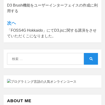
D3 Brush機能をユーザーインターフェイスの作成に利
稿
用する
ナ
ビ
次ヘ
ゲ
「FOSS4G Hokkaido」にてD3.jsに関する講演をさせ
ていただくこになりました。
ー
シ
ョ
検
ン
索:
検
索
ABOUT ME