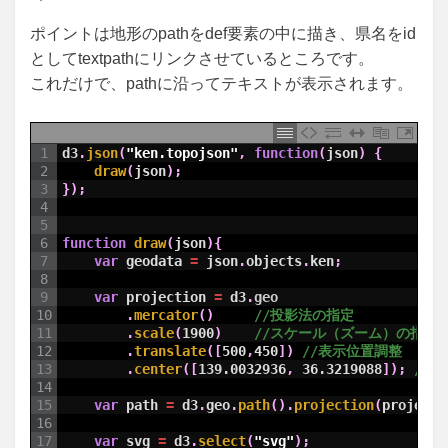
ポイントは地形のpathをdef要素の中に描き、県名をid
としてtextpathにリンクさせているところです。
これだけで、pathに沿ってテキストが表示されます。
1
d3
.
json
(
"ken.topojson"
,
function
(
json
)
{
2
draw
(
json
)
;
3
}
)
;
4
5
6
function
draw
(
json
)
{
7
var
geodata
=
json
.
objects
.
ken
;
8
9
var
projection
=
d3
.
geo
10
.
mercator
(
)
//投影法の指定
11
.
scale
(
1900
)
//スケール（ズーム）の指定
12
.
translate
(
[
500
,
450
]
)
//表示位置調整
13
.
center
(
[
139.0032936
,
36.3219088
]
)
;
//
14
15
var
path
=
d3
.
geo
.
path
(
)
.
projection
(
projecti
16
17
var
svg
=
d3
.
select
(
"svg"
)
;