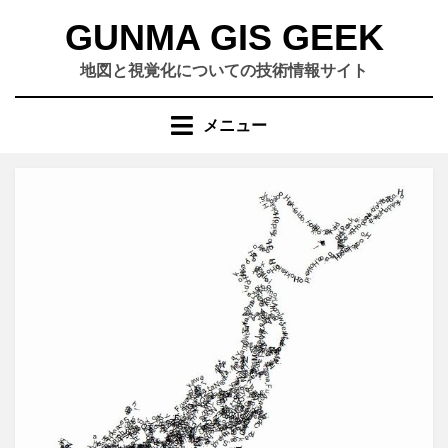
コ
GUNMA GIS GEEK
ン
テ
地図と視覚化についての技術情報サイト
ン
ツ
メニュー
へ
移
動
す
る