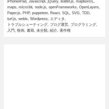
iPhone/iPad
Javascript
jQuery
leaflet.js
mapboxGL
maps
micro:bit
node.js
openFrameworks
OpenLayers
Paper.js
PHP
puppeteer
React
SQL
SVG
TDD
turf.js
webix
Wordpress
エディタ
トラブルシューティング
ブログ運営
プログラミング
入門
映画
書籍
未分類
紹介
著作権