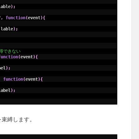
lable
)
;
"
,
function
(
event
)
{
.
lable
)
;
か取得できない
function
(
event
)
{
bel
)
;
,
function
(
event
)
{
label
)
;
を束縛します。