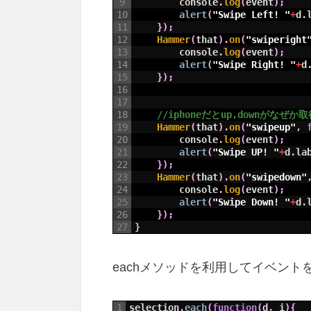
9
console
.
log
(
event
)
;
10
alert
(
"Swipe Left! "
+
d
.
11
}
)
;
12
Hammer
(
that
)
.
on
(
"swiperight
13
console
.
log
(
event
)
;
14
alert
(
"Swipe Right! "
+
d
15
}
)
;
16
17
18
//iphoneだとup,downがなぜ
19
Hammer
(
that
)
.
on
(
"swipeup"
,
20
console
.
log
(
event
)
;
21
alert
(
"Swipe UP! "
+
d
.
la
22
}
)
;
23
Hammer
(
that
)
.
on
(
"swipedown"
24
console
.
log
(
event
)
;
25
alert
(
"Swipe Down! "
+
d
.
26
}
)
;
27
}
eachメソッドを利用してイベント
1
selection
.
each
(
function
(
d
,
i
)
{