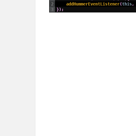
2
addHummerEventListener
(
this
,
3
}
)
;