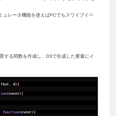
エミュレータ機能を使えばPCでもスワイプイベ
を設置する関数を作成し、D3で生成した要素にイ
(
that
,
d
)
{
tion
(
event
)
{
,
function
(
event
)
{