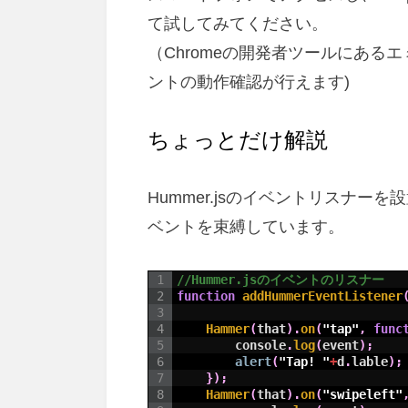
て試してみてください。
（Chromeの開発者ツールにある
ントの動作確認が行えます)
ちょっとだけ解説
Hummer.jsのイベントリスナー
ベントを束縛しています。
1
//Hummer.jsのイベントのリスナー
2
function
addHummerEventListener
3
4
Hammer
(
that
)
.
on
(
"tap"
,
func
5
console
.
log
(
event
)
;
6
alert
(
"Tap! "
+
d
.
lable
)
;
7
}
)
;
8
Hammer
(
that
)
.
on
(
"swipeleft"