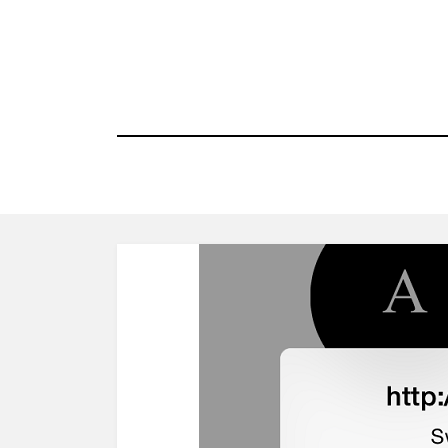
コ
ン
テ
ン
ツ
へ
移
動
す
る