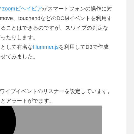
／zoomビヘイビア
がスマートフォンの操作に対
chmove、touchendなどのDOMイベントを利用す
することはできるのですが、スワイプの判定な
だったりします。
リとして有名な
Hummer.js
を利用してD3で作成
させてみました。
ードにスワイプイベントのリスナーを設定しています。
るとアラートがでます。