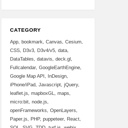
CATEGORY
App
bookmark
Canvas
Cesium
CSS
D3v3
D3v4/v5
data
DataTables
datavis
deck.gl
Fullcalendar
GoogleEarthEngine
Google Map API
InDesign
iPhone/iPad
Javascript
jQuery
leaflet.js
mapboxGL
maps
micro:bit
node.js
openFrameworks
OpenLayers
Paper.js
PHP
puppeteer
React
SQL
SVG
TDD
turf.js
webix