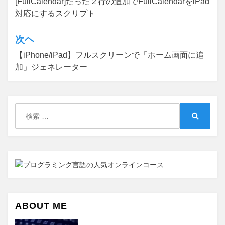
[FullCalendar]たった２行の追加でFullCalendarをiPad
稿
対応にするスクリプト
ナ
ビ
次ヘ
ゲ
【iPhone/iPad】フルスクリーンで「ホーム画面に追
加」ジェネレーター
ー
シ
ョ
検
ン
索:
検
索
ABOUT ME