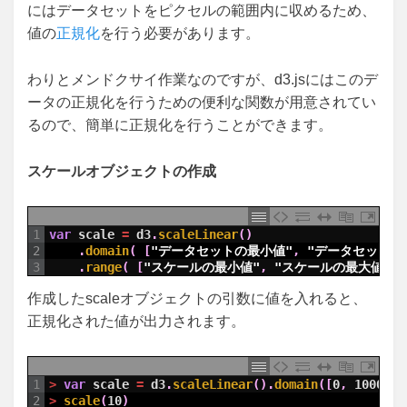
にはデータセットをピクセルの範囲内に収めるため、
値の
正規化
を行う必要があります。
わりとメンドクサイ作業なのですが、d3.jsにはこのデ
ータの正規化を行うための便利な関数が用意されてい
るので、簡単に正規化を行うことができます。
スケールオブジェクトの作成
1
var
scale
=
d3
.
scaleLinear
(
)
2
.
domain
(
[
"データセットの最小値"
,
"データセットの
3
.
range
(
[
"スケールの最小値"
,
"スケールの最大値"
]
)
作成したscaleオブジェクトの引数に値を入れると、
正規化された値が出力されます。
1
>
var
scale
=
d3
.
scaleLinear
(
)
.
domain
(
[
0
,
10000
]
)
2
>
scale
(
10
)