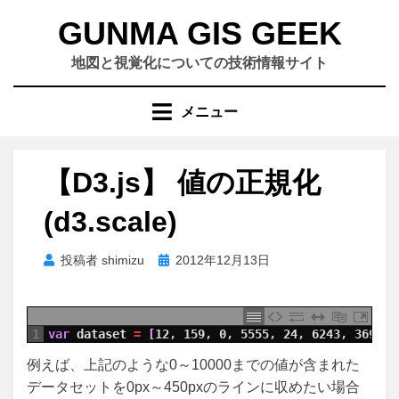
コ
GUNMA GIS GEEK
ン
テ
地図と視覚化についての技術情報サイト
ン
ツ
メニュー
へ
移
動
【D3.js】 値の正規化
す
る
(d3.scale)
投
投稿者
shimizu
2012年12月13日
稿
日:
1
var
dataset
=
[
12
,
159
,
0
,
5555
,
24
,
6243
,
369
,
2
例えば、上記のような0～10000までの値が含まれた
データセットを0px～450pxのラインに収めたい場合