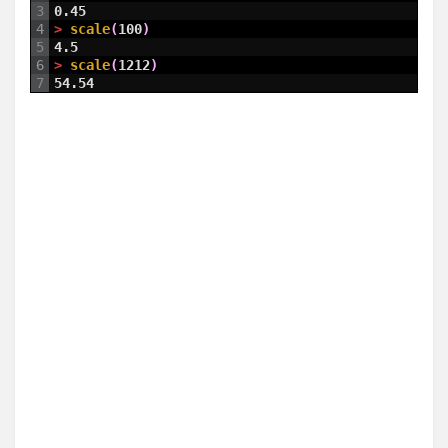
3
0.45
4
>
scale
(
100
)
5
4.5
6
>
scale
(
1212
)
7
54.54