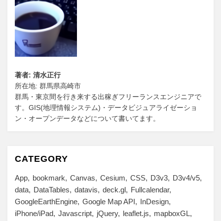
著者: 清水正行
所在地: 群馬県高崎市
群馬・東京間を行き来する出稼ぎフリーランスエンジニアで
す。GIS(地理情報システム)・データビジュアライゼーショ
ン・オープンデータなどについて書いてます。
CATEGORY
App
bookmark
Canvas
Cesium
CSS
D3v3
D3v4/v5
data
DataTables
datavis
deck.gl
Fullcalendar
GoogleEarthEngine
Google Map API
InDesign
iPhone/iPad
Javascript
jQuery
leaflet.js
mapboxGL