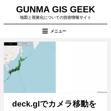
コ
GUNMA GIS GEEK
ン
テ
地図と視覚化についての技術情報サイト
ン
ツ
メニュー
へ
移
動
す
る
deck.glでカメラ移動を