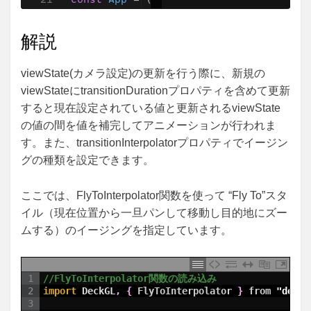
解説
viewState(カメラ設定)の更新を行う際に、新規の
viewStateにtransitionDurationプロパティを含めて更新
すると現在設定されている値と更新されるviewState
の値の間を値を補完してアニメーションが行われま
す。また、transitionInterpolatorプロパティでイージン
グの種類を設定できます。
ここでは、FlyToInterpolator関数を使って “Fly To”スタ
イル（現在位置から一旦パンして移動し目的地にズー
ムする）のイージングを指定しています。
1
//FlyToInterpolator関数の読み込み
2
import 
DeckGL
,
{
FlyToInterpolator
}
from
"deck.
3