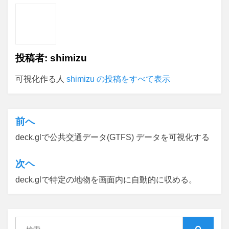
投稿者:
shimizu
可視化作る人
shimizu の投稿をすべて表示
前へ
投
deck.glで公共交通データ(GTFS) データを可視化する
稿
ナ
次ヘ
ビ
deck.glで特定の地物を画面内に自動的に収める。
ゲ
ー
シ
検