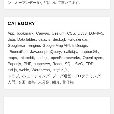
ン・オープンデータなどについて書いてます。
CATEGORY
App
bookmark
Canvas
Cesium
CSS
D3v3
D3v4/v5
data
DataTables
datavis
deck.gl
Fullcalendar
GoogleEarthEngine
Google Map API
InDesign
iPhone/iPad
Javascript
jQuery
leaflet.js
mapboxGL
maps
micro:bit
node.js
openFrameworks
OpenLayers
Paper.js
PHP
puppeteer
React
SQL
SVG
TDD
turf.js
webix
Wordpress
エディタ
トラブルシューティング
ブログ運営
プログラミング
入門
映画
書籍
未分類
紹介
著作権