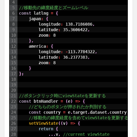
4
5
//移動先の緯度経度とズームレベル
6
const
latlng
=
{
7
japan
:
{
8
longitude
:
138.7186086
,
9
latitude
:
35.3606422
,
10
zoom
:
8
11
}
,
12
america
:
{
13
longitude
:
-
113.7784322
,
14
latitude
:
36.2377383
,
15
zoom
:
8
16
}
17
}
;
18
19
20
21
//ボタンクリック時にviewStateを更新する
22
const
btnHandler
=
(
e
)
=
>
{
23
//どちらのボタンが押されたか判別する
24
const
country
=
e
.
target
.
dataset
.
country
;
25
//移動先の緯度経度を含めてviewStateを更新する
26
setViewState
(
(
v
)
=
>
{
27
return
{
28
.
.
.
v
,
//current viewState