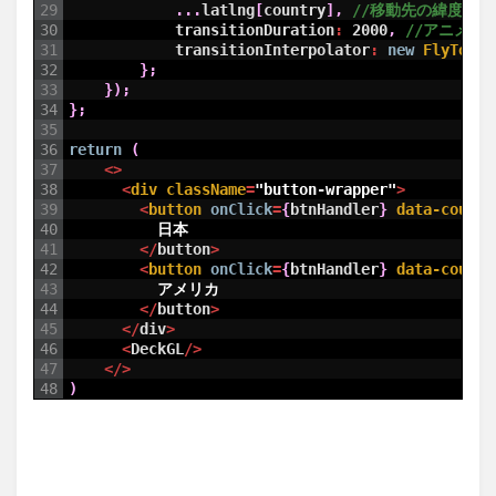
29
.
.
.
latlng
[
country
]
,
//移動先の緯度経度
30
transitionDuration
:
2000
,
//アニメー
31
transitionInterpolator
:
new
FlyToInt
32
}
;
33
}
)
;
34
}
;
35
36
return
(
37
<>
38
<
div 
className
=
"button-wrapper"
>
39
<
button 
onClick
=
{
btnHandler
}
data-countr
40
日本
41
<
/
button
>
42
<
button 
onClick
=
{
btnHandler
}
data-countr
43
アメリカ
44
<
/
button
>
45
<
/
div
>
46
<
DeckGL
/
>
47
<
/
>
48
)