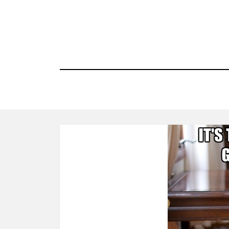
コ
ン
テ
ン
ツ
へ
移
動
す
る