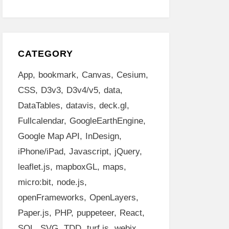
CATEGORY
App
bookmark
Canvas
Cesium
CSS
D3v3
D3v4/v5
data
DataTables
datavis
deck.gl
Fullcalendar
GoogleEarthEngine
Google Map API
InDesign
iPhone/iPad
Javascript
jQuery
leaflet.js
mapboxGL
maps
micro:bit
node.js
openFrameworks
OpenLayers
Paper.js
PHP
puppeteer
React
SQL
SVG
TDD
turf.js
webix