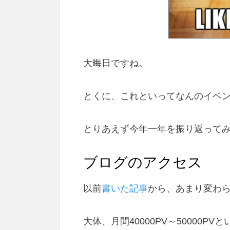
大晦日ですね。
とくに、これといってなんのイベ
とりあえず今年一年を振り返って
ブログのアクセス
以前
書いた記事
から、あまり変わ
大体、月間40000PV～50000P