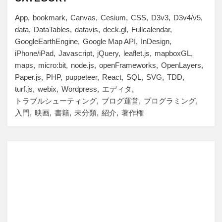
App
bookmark
Canvas
Cesium
CSS
D3v3
D3v4/v5
data
DataTables
datavis
deck.gl
Fullcalendar
GoogleEarthEngine
Google Map API
InDesign
iPhone/iPad
Javascript
jQuery
leaflet.js
mapboxGL
maps
micro:bit
node.js
openFrameworks
OpenLayers
Paper.js
PHP
puppeteer
React
SQL
SVG
TDD
turf.js
webix
Wordpress
エディタ
トラブルシューティング
ブログ運営
プログラミング
入門
映画
書籍
未分類
紹介
著作権