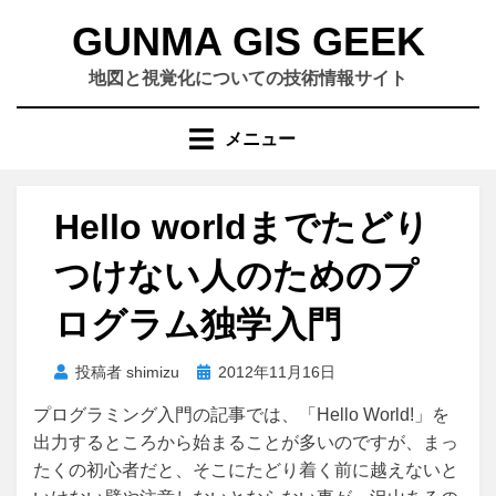
コ
GUNMA GIS GEEK
ン
テ
地図と視覚化についての技術情報サイト
ン
ツ
メニュー
へ
移
動
Hello worldまでたどり
す
る
つけない人のためのプ
ログラム独学入門
投
投稿者
shimizu
2012年11月16日
稿
プログラミング入門の記事では、「Hello World!」を
日:
出力するところから始まることが多いのですが、まっ
たくの初心者だと、そこにたどり着く前に越えないと