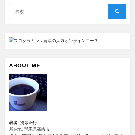
ョ
検
ン
索:
検
索
ABOUT ME
著者: 清水正行
所在地: 群馬県高崎市