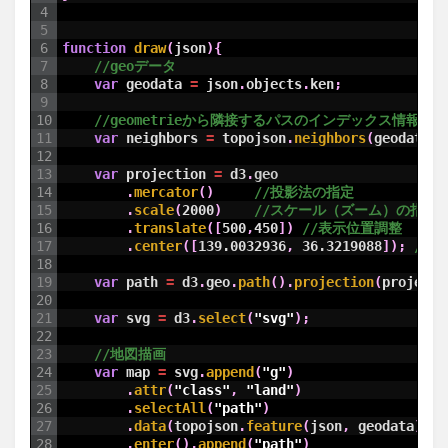
4
5
6
function
draw
(
json
)
{
7
//geoデータ
8
var
geodata
=
json
.
objects
.
ken
;
9
10
//geometrieから隣接するパスのインデックス情報を
11
var
neighbors
=
topojson
.
neighbors
(
geodata
.
g
12
13
var
projection
=
d3
.
geo
14
.
mercator
(
)
//投影法の指定
15
.
scale
(
2000
)
//スケール（ズーム）の指定
16
.
translate
(
[
500
,
450
]
)
//表示位置調整
17
.
center
(
[
139.0032936
,
36.3219088
]
)
;
//
18
19
var
path
=
d3
.
geo
.
path
(
)
.
projection
(
projecti
20
21
var
svg
=
d3
.
select
(
"svg"
)
;
22
23
//地図描画
24
var
map
=
svg
.
append
(
"g"
)
25
.
attr
(
"class"
,
"land"
)
26
.
selectAll
(
"path"
)
27
.
data
(
topojson
.
feature
(
json
,
geodata
)
.
fe
28
.
enter
(
)
.
append
(
"path"
)