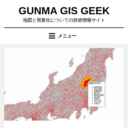
コ
GUNMA GIS GEEK
ン
テ
地図と視覚化についての技術情報サイト
ン
ツ
メニュー
へ
移
動
す
る