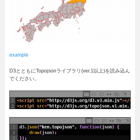
example
D3とともにTopojsonライブラリ(ver.1以上)を読み込ん
でください。
1
<script 
src
=
"http://d3js.org/d3.v3.min.js"
>
</scri
2
<script 
src
=
"http://d3js.org/topojson.v1.min.js"
>
1
d3
.
json
(
"ken.topojson"
,
function
(
json
)
{
2
draw
(
json
)
;
3
}
)
;