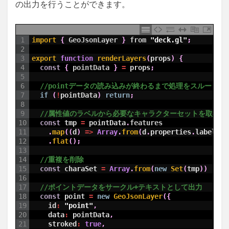
の出力を行うことができます。
1
import
{
GeoJsonLayer
}
from
"deck.gl"
;
2
3
export 
function
renderLayers
(
props
)
{
4
const
{
pointData
}
=
props
;
5
6
//pointデータの読み込みが終わるまで処理をスルー
7
if
(
!
pointData
)
return
;
8
9
//属性値のラベルから必要なキャラクターセットを取得す
10
const
tmp
=
pointData
.
features
11
.
map
(
(
d
)
=
>
Array
.
from
(
d
.
properties
.
label
)
)
12
.
flat
(
)
;
13
14
//重複を削除
15
const
charaSet
=
Array
.
from
(
new
Set
(
tmp
)
)
16
17
//ポイントデータをサークル+テキストとして出力
18
const
point
=
new
GeoJsonLayer
(
{
19
id
:
"point"
,
20
data
:
pointData
,
21
stroked
:
true
,