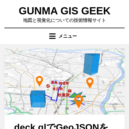
コ
GUNMA GIS GEEK
ン
テ
地図と視覚化についての技術情報サイト
ン
ツ
メニュー
へ
移
動
す
る
deck.glでGeoJSONを