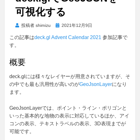
可視化する
投
投稿者
shimizu
2021年12月9日
稿
この記事は
deck.gl Advent Calendar 2021
参加記事で
日:
す。
概要
deck.glには様々なレイヤーが用意されていますが、そ
の中でも最も汎用性が高いのが
GeoJsonLayer
になり
ます。
GeoJsonLayerでは、ポイント・ライン・ポリゴンと
いった基本的な地物の表示に対応しているほか、アイ
コンの表示、テキストラベルの表示、3D表現までが
可能です。