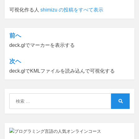
可視化作る人
shimizu の投稿をすべて表示
前へ
投
deck.glでマーカーを表示する
稿
ナ
次ヘ
ビ
deck.glでKMLファイルを読み込んで可視化する
ゲ
ー
シ
検
索:
検
ョ
索
ン