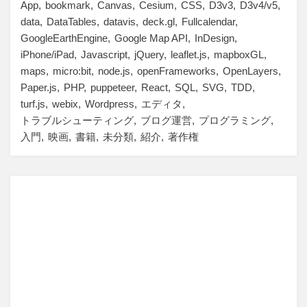
App
bookmark
Canvas
Cesium
CSS
D3v3
D3v4/v5
data
DataTables
datavis
deck.gl
Fullcalendar
GoogleEarthEngine
Google Map API
InDesign
iPhone/iPad
Javascript
jQuery
leaflet.js
mapboxGL
maps
micro:bit
node.js
openFrameworks
OpenLayers
Paper.js
PHP
puppeteer
React
SQL
SVG
TDD
turf.js
webix
Wordpress
エディタ
トラブルシューティング
ブログ運営
プログラミング
入門
映画
書籍
未分類
紹介
著作権