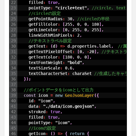
22
filled
:
true
,
23
pointType
:
"circle+text"
,
//circle, tex
24
//circleの設定
25
getPointRadius
:
30
,
//circleの半径
26
getFillColor
:
[
255
,
0
,
0
,
180
]
,
27
getLineColor
:
[
0
,
255
,
0
,
255
]
,
28
lineWidthMinPixels
:
2
,
29
//テキストラベル設定
30
getText
:
(
d
)
=
>
d
.
properties
.
label
,
//属性
31
getTextPixelOffset
:
[
0
,
-
20
]
,
//テキストラベ
32
getTextColor
:
[
180
,
0
,
0
]
,
33
textFontWeight
:
"bold"
,
34
textSizeScale
:
0.6
,
35
textCharacterSet
:
charaSet
//生成したキャラクタ
36
}
)
;
37
38
//ポイントデータをiconとして出力
39
const
icon
=
new
GeoJsonLayer
(
{
40
id
:
"icon"
,
41
data
:
"./data/icon.geojson"
,
42
stroked
:
true
,
43
filled
:
true
,
44
pointType
:
"icon"
,
45
//iconの設定
46
getIcon
:
(
)
=
>
{
return
{