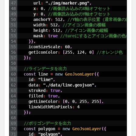
47
url
:
"./img/marker.png"
,
48
x
:
0
,
//画像読み込みのX軸オフセット
49
y
:
0
,
//画像読み込みのY軸オフセット
50
anchorY
:
512
,
//Y軸の表示位置（通常画像の縦幅
51
width
:
512
,
//アイコン画像の横幅
52
height
:
512
,
//アイコン画像の縦幅
53
mask
:
true
//tureにするとアイコン画像の色の
54
}
}
,
55
iconSizeScale
:
60
,
56
getIconColor
:
[
255
,
124
,
0
]
//オレンジ色
57
}
)
;
58
59
//ラインデータを出力
60
const
line
=
new
GeoJsonLayer
(
{
61
id
:
"line"
,
62
data
:
"./data/line.geojson"
,
63
stroked
:
true
,
64
filled
:
true
,
65
getLineColor
:
[
0
,
0
,
255
,
255
]
,
66
lineWidthMinPixels
:
4
67
}
)
;
68
69
//ポリゴンデータを出力
70
const
polygon
=
new
GeoJsonLayer
(
{
71
id
:
"polygon"
,