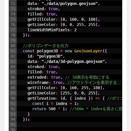
72
data
:
"./data/polygon.geojson"
,
73
stroked
:
true
,
74
filled
:
true
,
75
getFillColor
:
[
0
,
160
,
0
,
180
]
,
76
getLineColor
:
[
0
,
0
,
255
,
255
]
,
77
lineWidthMinPixels
:
2
78
}
)
;
79
80
//ポリゴンデータを出力
81
const
polygon3D
=
new
GeoJsonLayer
(
{
82
id
:
"polygon3D"
,
83
data
:
"./data/3d-polygon.geojson"
,
84
stroked
:
true
,
85
filled
:
true
,
86
extruded
:
true
,
// 3d表示を有効にする
87
wireframe
:
true
,
//アウトラインを表示する
88
getFillColor
:
[
0
,
160
,
255
,
180
]
,
89
getLineColor
:
[
255
,
0
,
0
,
255
]
,
90
getElevation
:
(
d
,
{
index
}
)
=
>
{
//ポリゴン
91
const
i
=
index
+
1
;
92
return
500
*
i
;
//500m * indexを高さに指定
93
}
94
}
)
;
95
96