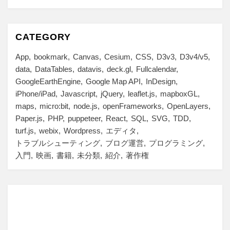
CATEGORY
App
bookmark
Canvas
Cesium
CSS
D3v3
D3v4/v5
data
DataTables
datavis
deck.gl
Fullcalendar
GoogleEarthEngine
Google Map API
InDesign
iPhone/iPad
Javascript
jQuery
leaflet.js
mapboxGL
maps
micro:bit
node.js
openFrameworks
OpenLayers
Paper.js
PHP
puppeteer
React
SQL
SVG
TDD
turf.js
webix
Wordpress
エディタ
トラブルシューティング
ブログ運営
プログラミング
入門
映画
書籍
未分類
紹介
著作権