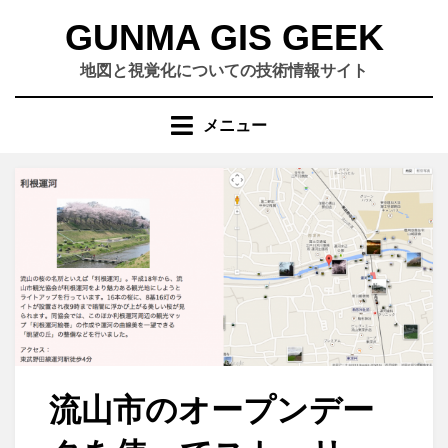
コ
GUNMA GIS GEEK
ン
テ
地図と視覚化についての技術情報サイト
ン
ツ
メニュー
へ
移
動
す
る
流山市のオープンデー