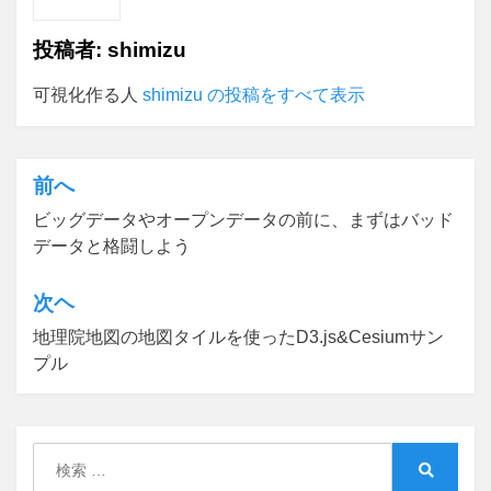
投稿者:
shimizu
可視化作る人
shimizu の投稿をすべて表示
前へ
投
ビッグデータやオープンデータの前に、まずはバッド
稿
データと格闘しよう
ナ
ビ
次ヘ
ゲ
地理院地図の地図タイルを使ったD3.js&Cesiumサン
プル
ー
シ
ョ
検
ン
索:
検