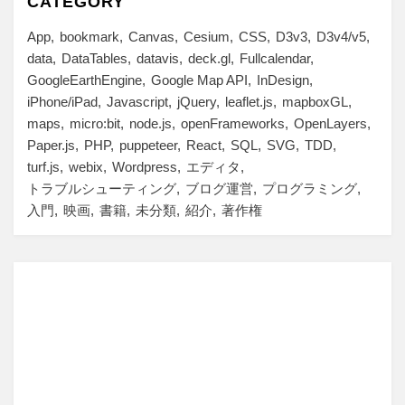
CATEGORY
App
bookmark
Canvas
Cesium
CSS
D3v3
D3v4/v5
data
DataTables
datavis
deck.gl
Fullcalendar
GoogleEarthEngine
Google Map API
InDesign
iPhone/iPad
Javascript
jQuery
leaflet.js
mapboxGL
maps
micro:bit
node.js
openFrameworks
OpenLayers
Paper.js
PHP
puppeteer
React
SQL
SVG
TDD
turf.js
webix
Wordpress
エディタ
トラブルシューティング
ブログ運営
プログラミング
入門
映画
書籍
未分類
紹介
著作権