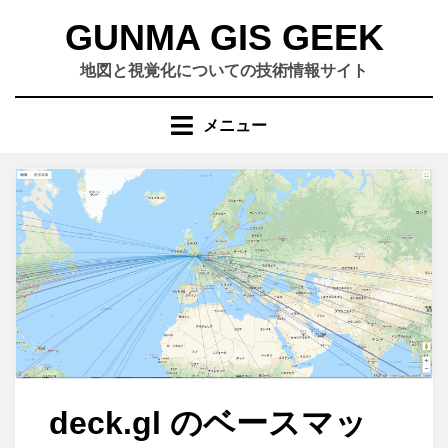
コ
GUNMA GIS GEEK
ン
テ
地図と視覚化についての技術情報サイト
ン
ツ
メニュー
へ
移
動
す
る
deck.gl のベースマッ