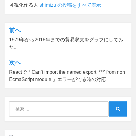
可視化作る人
shimizu の投稿をすべて表示
前へ
投
1979年から2018年までの貿易収支をグラフにしてみ
稿
た。
ナ
ビ
次ヘ
ゲ
Reactで「Can’t import the named export ‘***’ from non
EcmaScript module 」エラーがでる時の対応
ー
シ
ョ
検
ン
索:
検
索