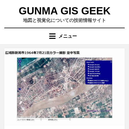
コ
GUNMA GIS GEEK
ン
テ
地図と視覚化についての技術情報サイト
ン
ツ
メニュー
へ
移
動
す
る