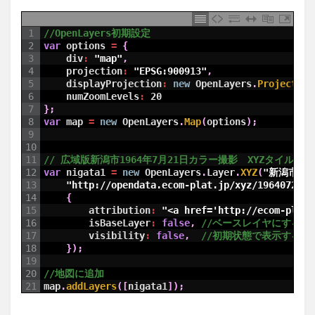
1
//OpenLayers初期設定
2
var
options
=
{
3
div
:
"map"
,
4
projection
:
"EPSG:900913"
,
5
displayProjection
:
new
OpenLayers
.
Projection
6
numZoomLevels
:
20
7
}
;
8
var
map
=
new
OpenLayers
.
Map
(
options
)
;
9
10
11
// 広域版新潟市1964年7月21日カラー撮影　XYZタイル読
12
var
nigata1
=
new
OpenLayers
.
Layer
.
XYZ
(
"新潟市196
13
"http://opendata.ecom-plat.jp/xyz/19640721c-
14
{
15
attribution
:
"<a href='http://ecom-pl
16
isBaseLayer
:
false
,
//ベースレイヤにするか
17
visibility
:
false
,
//初期状態で表示するか
18
}
)
;
19
20
//地図に追加
21
map
.
addLayers
(
[
nigata1
]
)
;