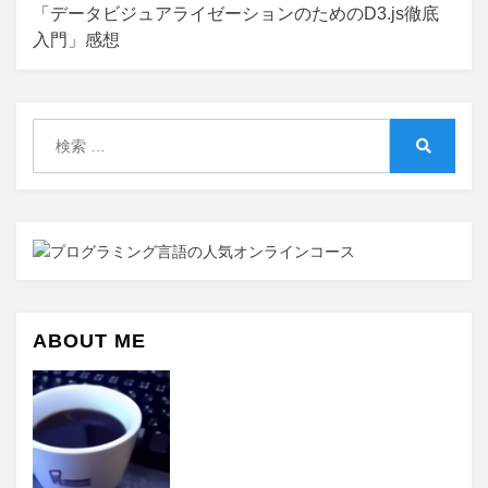
ビ
「データビジュアライゼーションのためのD3.js徹底
ゲ
入門」感想
ー
シ
検
ョ
索:
検
ン
索
ABOUT ME