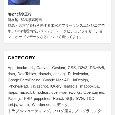
著者: 清水正行
所在地: 群馬県高崎市
群馬・東京間を行き来する出稼ぎフリーランスエンジニアで
す。GIS(地理情報システム)・データビジュアライゼーショ
ン・オープンデータなどについて書いてます。
CATEGORY
App
bookmark
Canvas
Cesium
CSS
D3v3
D3v4/v5
data
DataTables
datavis
deck.gl
Fullcalendar
GoogleEarthEngine
Google Map API
InDesign
iPhone/iPad
Javascript
jQuery
leaflet.js
mapboxGL
maps
micro:bit
node.js
openFrameworks
OpenLayers
Paper.js
PHP
puppeteer
React
SQL
SVG
TDD
turf.js
webix
Wordpress
エディタ
トラブルシューティング
ブログ運営
プログラミング