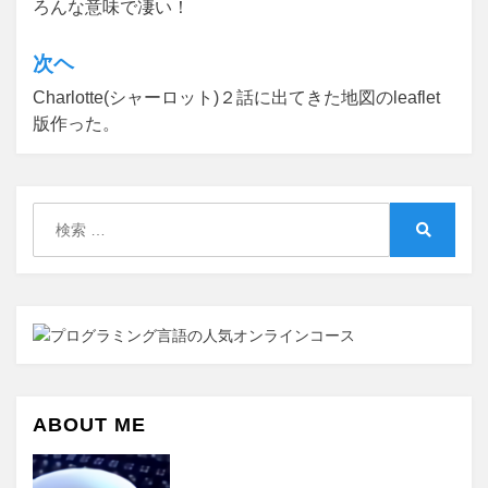
ろんな意味で凄い！
ナ
ビ
次ヘ
ゲ
Charlotte(シャーロット)２話に出てきた地図のleaflet
版作った。
ー
シ
ョ
検
ン
索:
検
索
ABOUT ME