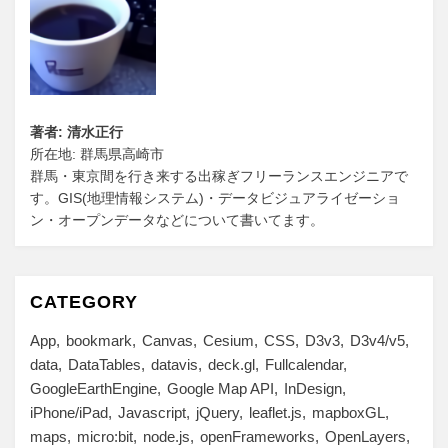
著者: 清水正行
所在地: 群馬県高崎市
群馬・東京間を行き来する出稼ぎフリーランスエンジニアで
す。GIS(地理情報システム)・データビジュアライゼーショ
ン・オープンデータなどについて書いてます。
CATEGORY
App
bookmark
Canvas
Cesium
CSS
D3v3
D3v4/v5
data
DataTables
datavis
deck.gl
Fullcalendar
GoogleEarthEngine
Google Map API
InDesign
iPhone/iPad
Javascript
jQuery
leaflet.js
mapboxGL
maps
micro:bit
node.js
openFrameworks
OpenLayers