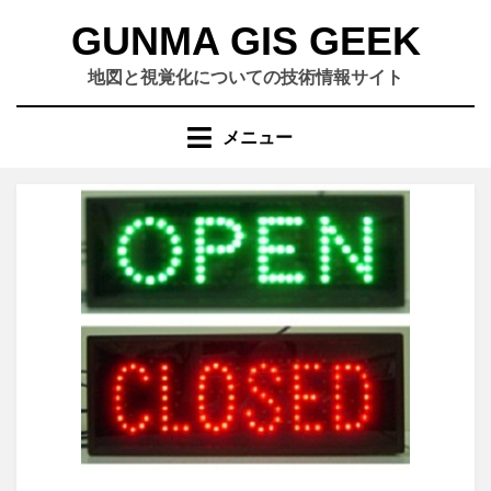
コ
GUNMA GIS GEEK
ン
テ
地図と視覚化についての技術情報サイト
ン
ツ
メニュー
へ
移
動
す
る