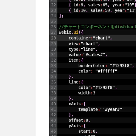
22
{
id
:
9
,
sales
:
65
,
year
:
"10"
23
{
id
:
10
,
sales
:
59
,
year
:
"11
24
]
;
25
26
27
webix
.
ui
(
{
28
container
:
"chart"
,
29
view
:
"chart"
,
30
type
:
"line"
,
31
value
:
"#sales#"
,
32
item
:
{
33
borderColor
:
"#1293f8"
,
34
color
:
"#ffffff"
35
}
,
36
line
:
{
37
color
:
"#1293f8"
,
38
width
:
3
39
}
,
40
xAxis
:
{
41
template
:
"'#year#"
42
}
,
43
offset
:
0
,
44
yAxis
:
{
45
start
:
0
,