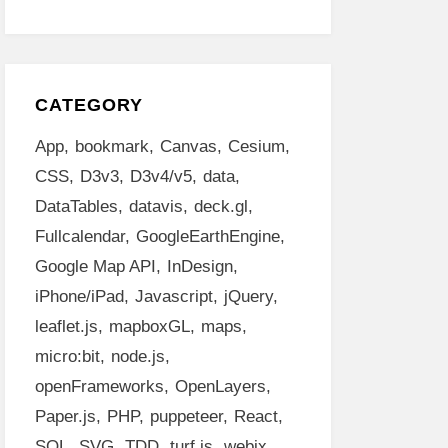
CATEGORY
App
bookmark
Canvas
Cesium
CSS
D3v3
D3v4/v5
data
DataTables
datavis
deck.gl
Fullcalendar
GoogleEarthEngine
Google Map API
InDesign
iPhone/iPad
Javascript
jQuery
leaflet.js
mapboxGL
maps
micro:bit
node.js
openFrameworks
OpenLayers
Paper.js
PHP
puppeteer
React
SQL
SVG
TDD
turf.js
webix