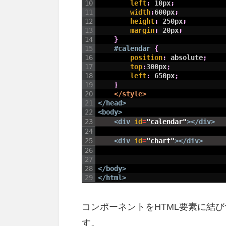
10
left
:
10px
;
11
width
:
600px
;
12
height
:
250px
;
13
margin
:
20px
;
14
}
15
#calendar 
{
16
position
:
absolute
;
17
top
:
300px
;
18
left
:
650px
;
19
}
20
</style>
21
</head>
22
<body>
23
<div 
id
=
"calendar"
>
</div>
24
25
<div 
id
=
"chart"
>
</div>
26
27
28
</body>
29
</html>
コンポーネントをHTML要素に結びつ
す。