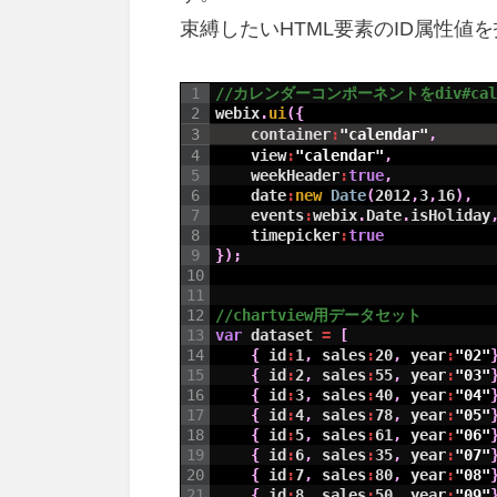
束縛したいHTML要素のID属性
1
2
webix
.
ui
(
{
3
container
:
"calendar"
,
4
view
:
"calendar"
,
5
weekHeader
:
true
,
6
date
:
new 
Date
(
2012
,
3
,
16
)
,
7
events
:
webix
.
Date
.
isHoliday
8
timepicker
:
true
9
}
)
;
10
11
12
//chartview用データセット
13
var
dataset
=
[
14
{
id
:
1
,
sales
:
20
,
year
:
"02"
15
{
id
:
2
,
sales
:
55
,
year
:
"03"
16
{
id
:
3
,
sales
:
40
,
year
:
"04"
17
{
id
:
4
,
sales
:
78
,
year
:
"05"
18
{
id
:
5
,
sales
:
61
,
year
:
"06"
19
{
id
:
6
,
sales
:
35
,
year
:
"07"
20
{
id
:
7
,
sales
:
80
,
year
:
"08"
21
{
id
:
8
,
sales
:
50
,
year
:
"09"