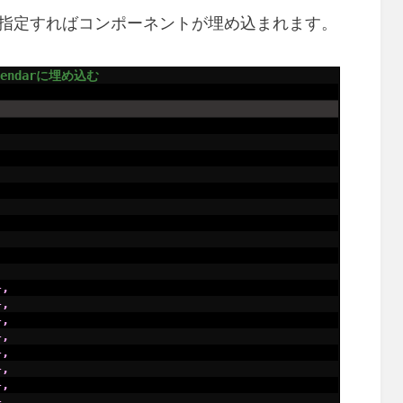
値を指定すればコンポーネントが埋め込まれます。
//カレンダーコンポーネントをdiv#calendarに埋め込む	
,
}
,
}
,
}
,
}
,
}
,
}
,
}
,
}
,