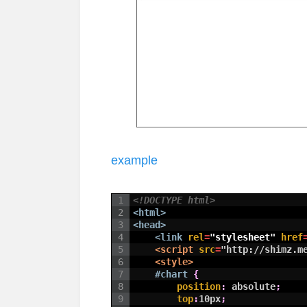
example
1
<!DOCTYPE html>
2
<html>
3
<head>
4
<link 
rel
=
"stylesheet"
href
5
<script 
src
=
"http://shimz.m
6
<style>
7
#chart 
{
8
position
:
absolute
;
9
top
:
10px
;