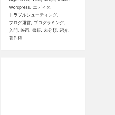
Wordpress
エディタ
トラブルシューティング
ブログ運営
プログラミング
入門
映画
書籍
未分類
紹介
著作権
ext/css"
charset
=
"utf-8"
>
harset
=
"utf-8"
>
</script>