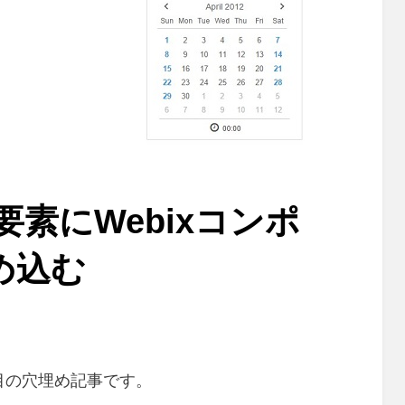
ML要素にWebixコンポ
め込む
日
目の穴埋め記事です。