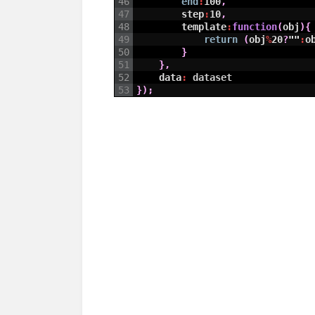
46
end
:
100
,
47
step
:
10
,
48
template
:
function
(
obj
)
{
49
return
(
obj
%
20
?
""
:
o
50
}
51
}
,
52
data
:
dataset
53
}
)
;