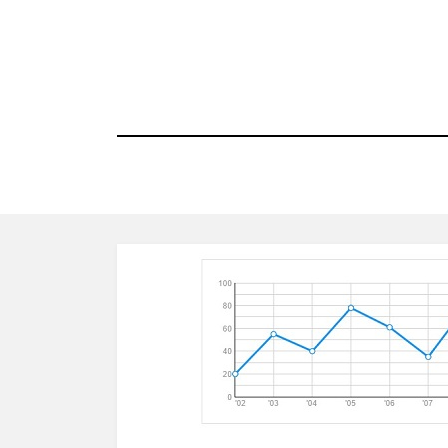
コ
ン
テ
ン
ツ
へ
移
動
す
る