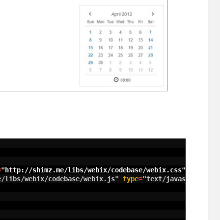
=
"http://shimz.me/libs/webix/codebase/webix.css"
type
=
"t
e/libs/webix/codebase/webix.js"
type
=
"text/javascript"
c