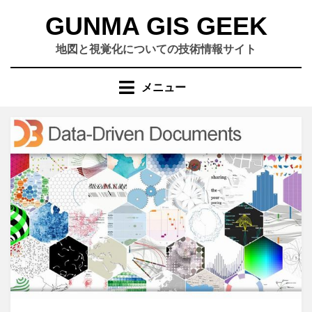
コ
GUNMA GIS GEEK
ン
テ
地図と視覚化についての技術情報サイト
ン
ツ
メニュー
へ
移
動
す
る