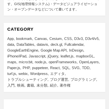
す。GIS(地理情報システム)・データビジュアライゼーショ
ン・オープンデータなどについて書いてます。
CATEGORY
App
bookmark
Canvas
Cesium
CSS
D3v3
D3v4/v5
data
DataTables
datavis
deck.gl
Fullcalendar
GoogleEarthEngine
Google Map API
InDesign
iPhone/iPad
Javascript
jQuery
leaflet.js
mapboxGL
maps
micro:bit
node.js
openFrameworks
OpenLayers
Paper.js
PHP
puppeteer
React
SQL
SVG
TDD
turf.js
webix
Wordpress
エディタ
トラブルシューティング
ブログ運営
プログラミング
入門
映画
書籍
未分類
紹介
著作権