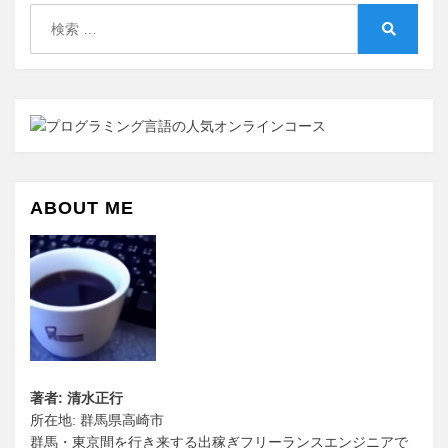
検
ョ
索:
検
ン
索
ABOUT ME
著者: 清水正行
所在地: 群馬県高崎市
群馬・東京間を行き来する出稼ぎフリーランスエンジニアで