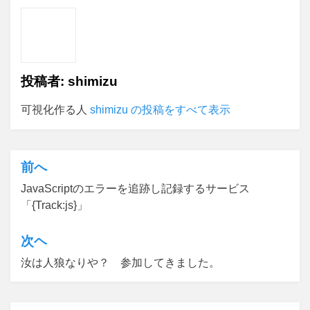
投稿者:
shimizu
可視化作る人
shimizu の投稿をすべて表示
前へ
投
JavaScriptのエラーを追跡し記録するサービス
稿
「{Track:js}」
ナ
ビ
次ヘ
ゲ
汝は人狼なりや？ 参加してきました。
ー
シ