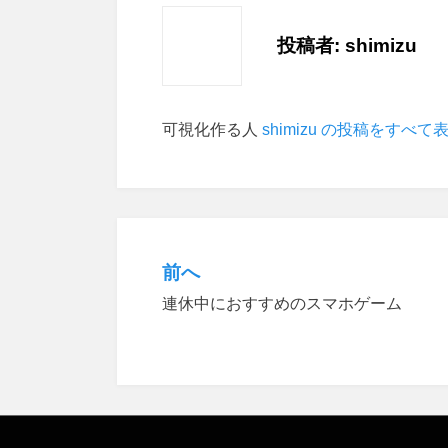
投稿者:
shimizu
可視化作る人
shimizu の投稿をすべて
前へ
投
連休中におすすめのスマホゲーム
稿
ナ
ビ
ゲ