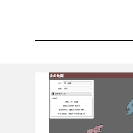
コ
ン
テ
ン
ツ
へ
移
動
す
る