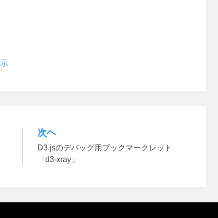
表示
次ヘ
D3.jsのデバッグ用ブックマークレット
「d3-xray」