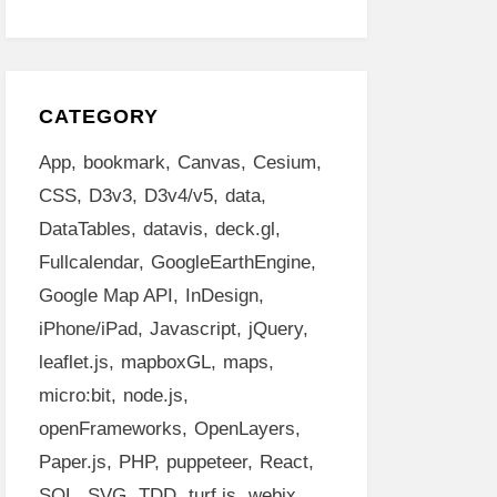
CATEGORY
App
bookmark
Canvas
Cesium
CSS
D3v3
D3v4/v5
data
DataTables
datavis
deck.gl
Fullcalendar
GoogleEarthEngine
Google Map API
InDesign
iPhone/iPad
Javascript
jQuery
leaflet.js
mapboxGL
maps
micro:bit
node.js
openFrameworks
OpenLayers
Paper.js
PHP
puppeteer
React
SQL
SVG
TDD
turf.js
webix