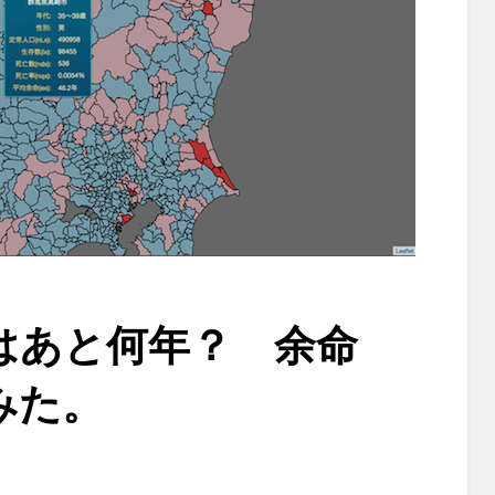
はあと何年？ 余命
みた。