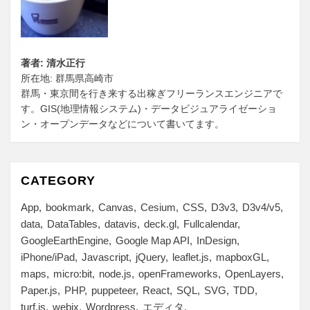
著者: 清水正行
所在地: 群馬県高崎市
群馬・東京間を行き来する出稼ぎフリーランスエンジニアで
す。GIS(地理情報システム)・データビジュアライゼーショ
ン・オープンデータなどについて書いてます。
CATEGORY
App
bookmark
Canvas
Cesium
CSS
D3v3
D3v4/v5
data
DataTables
datavis
deck.gl
Fullcalendar
GoogleEarthEngine
Google Map API
InDesign
iPhone/iPad
Javascript
jQuery
leaflet.js
mapboxGL
maps
micro:bit
node.js
openFrameworks
OpenLayers
Paper.js
PHP
puppeteer
React
SQL
SVG
TDD
turf.js
webix
Wordpress
エディタ