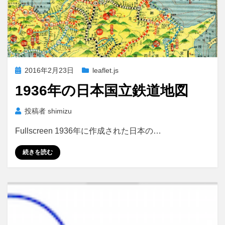
投
2016年2月23日
leaflet.js
稿
1936年の日本国立鉄道地図
日:
投稿者
shimizu
Fullscreen 1936年に作成された日本の…
続きを読む