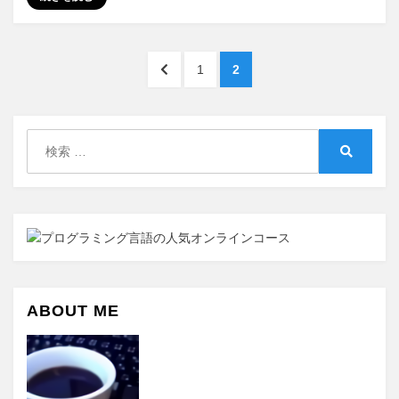
投
前
ペ
ペ
1
2
稿
の
ー
ー
ペ
ジ
ジ
の
ー
検
ペ
ジ
索:
検
へ
ー
索
ジ
送
り
ABOUT ME