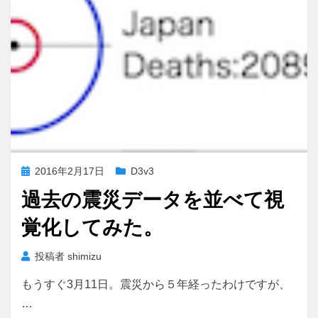
投
2016年2月17日
D3v3
稿
過去の震災データを並べて視
日:
覚化してみた。
投稿者
shimizu
もうすぐ3月11日。震災から５年経ったわけですが、
…