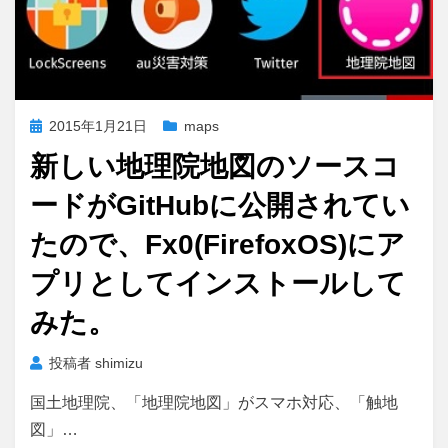
投
2015年1月21日
maps
稿
新しい地理院地図のソースコ
日:
ードがGitHubに公開されてい
たので、Fx0(FirefoxOS)にア
プリとしてインストールして
みた。
投稿者
shimizu
国土地理院、「地理院地図」がスマホ対応、「触地
図」…