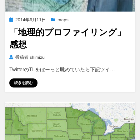
投
2014年6月11日
maps
稿
「地理的プロファイリング」
日:
感想
投稿者
shimizu
TwitterのTLをぼーっと眺めていたら下記ツイ…
続きを読む