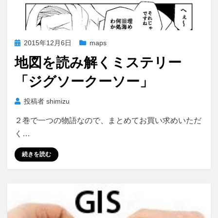
投
2015年12月6日
maps
稿
地図を読み解くミステリー
日:
「ジグソークーソー」
投稿者
shimizu
２巻で一つの物語なので、まとめてお買い求めいただ
く…
続きを読む