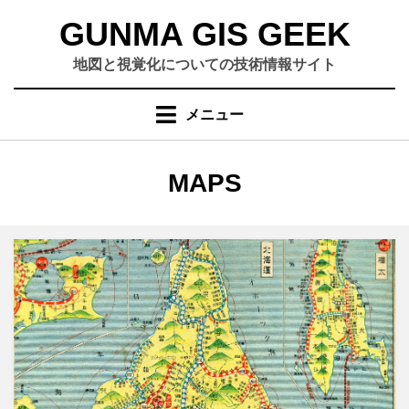
コ
GUNMA GIS GEEK
ン
テ
地図と視覚化についての技術情報サイト
ン
ツ
メニュー
へ
移
動
カテゴリー
:
MAPS
す
る