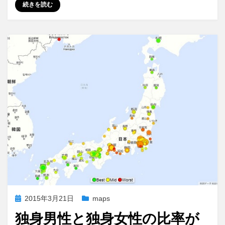
続きを読む
投
2015年3月21日
maps
稿
独身男性と独身女性の比率が
日: