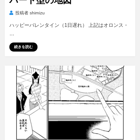
ハート型の地図
日:
投稿者
shimizu
ハッピーバレンタイン（1日遅れ） 上記はオロンス・
…
続きを読む